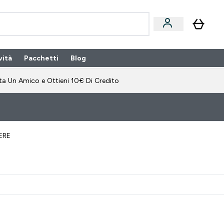
vità
Pacchetti
Blog
bonamento submenu
Enter Pacchetti submenu
Enter Blog submenu
⌄
⌄
ta Un Amico e Ottieni 10€ Di Credito
ERE