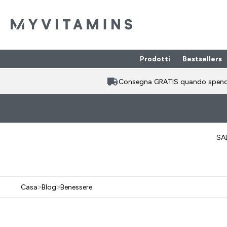
Prodotti
Bestsellers
Enter Prodotti
⌄
Consegna GRATIS quando spen
SA
Casa
>
Blog
>
Benessere