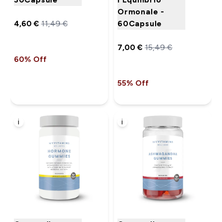
Ormonale -
4,60 €‎
11,49 €‎
60Capsule
7,00 €‎
15,49 €‎
60% Off
55% Off
i
i