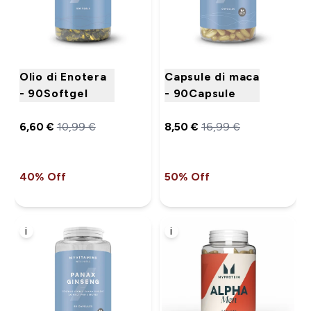
Olio di Enotera
Capsule di maca
- 90Softgel
- 90Capsule
6,60 €‎
10,99 €‎
8,50 €‎
16,99 €‎
40% Off
50% Off
i
i