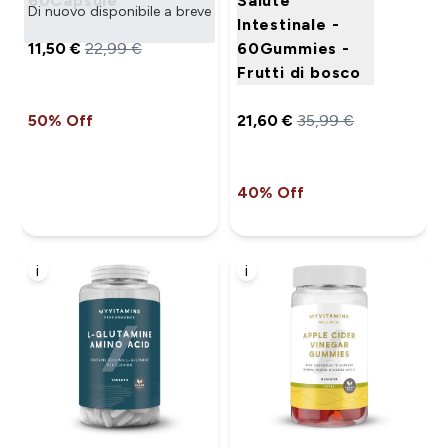
60Capsule
Salute
Di nuovo disponibile a breve
Intestinale -
11,50 €‎
22,99 €‎
60Gummies -
Frutti di bosco
50% Off
21,60 €‎
35,99 €‎
40% Off
i
i