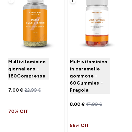
i
i
Multivitaminico
Multivitaminico
giornaliero -
in caramelle
180Compresse
gommose -
60Gummies -
7,00 €‎
22,99 €‎
Fragola
8,00 €‎
17,99 €‎
70% Off
56% Off