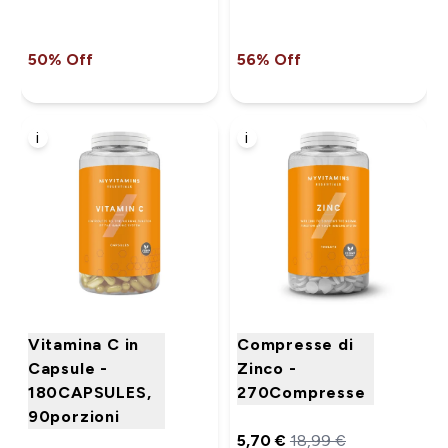
50% Off
56% Off
i
i
Vitamina C in
Compresse di
Capsule -
Zinco -
180CAPSULES,
270Compresse
90porzioni
5,70 €‎
18,99 €‎