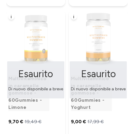
i
i
Esaurito
Esaurito
Multivitaminico
Multivitaminico
in caramelle
in caramelle
Di nuovo disponibile a breve
Di nuovo disponibile a breve
gommose -
gommose -
60Gummies -
60Gummies -
Limone
Yoghurt
9,70 €‎
19,49 €‎
9,00 €‎
17,99 €‎