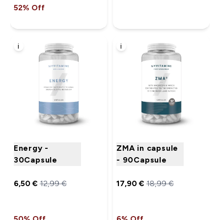
52% Off
i
i
Energy -
ZMA in capsule
30Capsule
- 90Capsule
6,50 €‎
12,99 €‎
17,90 €‎
18,99 €‎
50% Off
6% Off