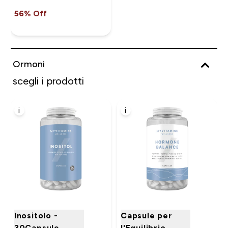
56% Off
Ormoni
scegli i prodotti
i
i
Inositolo -
Capsule per
30Capsule
l'Equilibrio