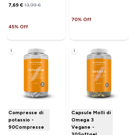
7,69 €‎
13,99 €‎
70% Off
45% Off
i
i
Compresse di
Capsule Molli di
potassio -
Omega 3
90Compresse
Vegane -
30Softgel