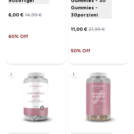
90Softgel
Gummies - 30
Gummies -
6,00 €‎
14,99 €‎
30porzioni
11,00 €‎
21,99 €‎
60% Off
50% Off
i
i