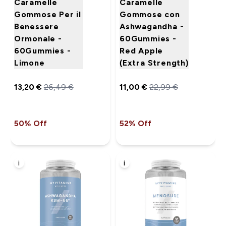
Caramelle
Caramelle
Gommose Per il
Gommose con
Benessere
Ashwagandha -
Ormonale -
60Gummies -
60Gummies -
Red Apple
Limone
(Extra Strength)
13,20 €‎
26,49 €‎
11,00 €‎
22,99 €‎
50% Off
52% Off
i
i