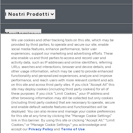
I Nostri Prodotti
Myvitamins
We use cookies and other tracking tools on this site, which may be
provided by third parties, to operate and secure our site, enable
social media features, enhance performance, tailor user
Offerte & Sconti
experiences, support our marketing and advertising efforts. These
also enable us and third parties to access and record user and
activity data, such as IP addresses and online identifiers, referring
URLs, searches and interactions, browser and device details, and
other usage information, which may be used to provide enhanced
2026 THG Nutrition Limited (FRN: 1022962), trading as
functionality and personalized experiences, analyze and improve
MyVitamins.com is an Introducer Appointed Representative of
performance, and reach users with more relevant content and ads
on this site and across third party sites. If you click “Accept All” this
Frasers Group Financial Services Limited (FRN: 311908) who are
site may deploy cookies (including third party cookies) for all of
authorised and regulated by the Financial Conduct Authority as
these purposes. If you click “Limit Cookies,” your IP address and
a lender. Frasers Plus is a credit product provided by Frasers
other browsing information may still be collected but only cookies
Group Financial Services Limited (FRN: 311908) and is subject
(including third party cookies) that are necessary to operate, secure
to your financial circumstances. For regulated payment
and enable default website features and functionalities will be
services, Frasers Group Financial Services Limited is a payment
deployed. You can also review and manage your cookie preferences
agent of Transact Payments Limited, a company authorised
for this site at any time by clicking the “Manage Cookie Settings”
and regulated by the Gibraltar Financial Services Commission
link in this banner. By using this site or clicking "Accept All," "Limit
as an electronic money institution. Missed payments may
Cookies," or "Manage Cookie Settings," you acknowledge and
affect your credit score
accept our
Privacy Policy
and
Terms of Use
.