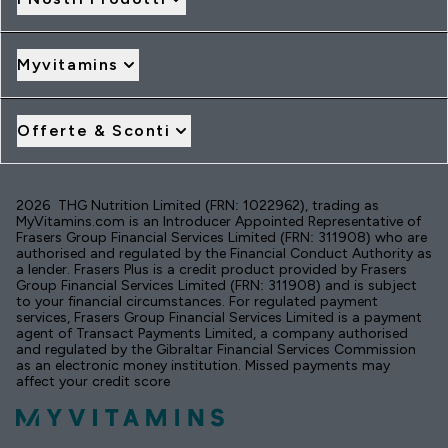
Myvitamins
Offerte & Sconti
2026 THG Nutrition Limited (FRN: 1022962), trading as
MyVitamins.com is an Introducer Appointed Representative of
Frasers Group Financial Services Limited (FRN: 311908) who are
authorised and regulated by the Financial Conduct Authority as
a lender. Frasers Plus is a credit product provided by Frasers
Group Financial Services Limited (FRN: 311908) and is subject
to your financial circumstances. For regulated payment
services, Frasers Group Financial Services Limited is a payment
agent of Transact Payments Limited, a company authorised
and regulated by the Gibraltar Financial Services Commission
as an electronic money institution. Missed payments may
affect your credit score