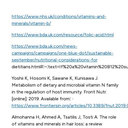
https://www.nhs.uk/conditions/vitamins-and-
minerals/vitamin-b/
https://www.bda.uk.com/resource/folic-acid.html
https://www.bda.uk.com/news-
campaigns/campaigns/one-blue-dot/sustainable-
september/nutritional-considerations-for
dietitians.html#:~:text=If%20a%20vitamin%20B12%2
Yoshii K, Hosomi K, Sawane K, Kunisawa J.
Metabolism of dietary and microbial vitamin N family
in the regulation of host immunity. Front Nutr.
[online]: 2019. Available from: ·
https://www.frontiersin.org/articles/10.3389/fnut.2019.
Almohanna H, Ahmed A, Tsatilis J, Tosti A. The role
of vitamins and minerals in hair loss: a review.