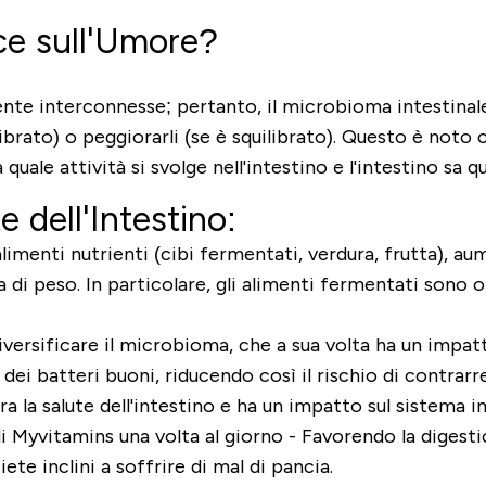
sce sull'Umore?
amente interconnesse; pertanto, il microbioma intestina
ilibrato) o peggiorarli (se è squilibrato). Questo è no
sa quale attività si svolge nell'intestino e l'intestino sa 
e dell'Intestino:
limenti nutrienti (cibi fermentati, verdura, frutta), au
ta di peso. In particolare, gli alimenti fermentati sono 
iversificare il microbioma, che a sua volta ha un impatto
 dei batteri buoni, riducendo così il rischio di contrarr
ora la salute dell'intestino e ha un impatto sul sistema 
 Myvitamins una volta al giorno - Favorendo la digestio
ete inclini a soffrire di mal di pancia.