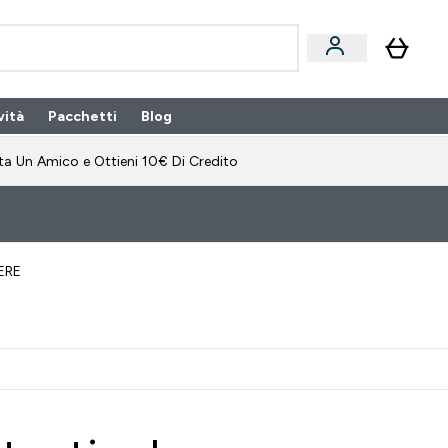
vità
Pacchetti
Blog
bonamento submenu
Enter Pacchetti submenu
Enter Blog submenu
⌄
⌄
ta Un Amico e Ottieni 10€ Di Credito
ERE