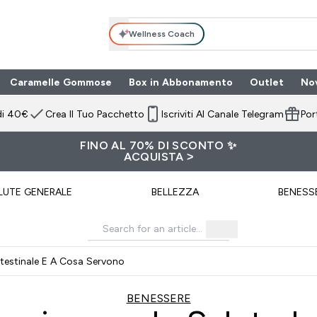
Wellness Coach
Caramelle Gommose
Box in Abbonamento
Outlet
No
 submenu
Enter Box in Ab
⌄
di 40€
Crea Il Tuo Pacchetto
Iscriviti Al Canale Telegram
Por
FINO AL 70% DI SCONTO ✨
ACQUISTA >
LUTE GENERALE
BELLEZZA
BENESS
testinale E A Cosa Servono
BENESSERE