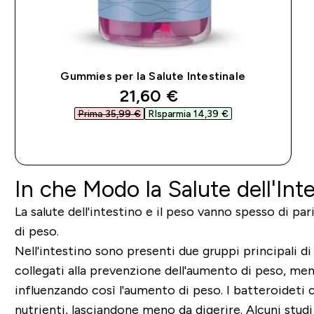
Gummies per la Salute Intestinale
discounted price
21,60 €‎
Prima 35,99 €‎
RIsparmia 14,39 €‎
ACQUISTO RAPIDO
In che Modo la Salute dell'Int
La salute dell'intestino e il peso vanno spesso di pa
di peso.
Nell'intestino sono presenti due gruppi principali di b
collegati alla prevenzione dell'aumento di peso, ment
influenzando così l'aumento di peso. I batteroideti
nutrienti, lasciandone meno da digerire. Alcuni stu