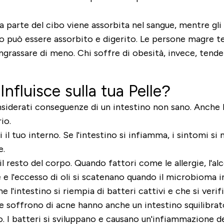
na parte del cibo viene assorbita nel sangue, mentre gli
 cibo può essere assorbito e digerito. Le persone magre
 ingrassare di meno. Chi soffre di obesità, invece, te
Influisce sulla tua Pelle?
iderati conseguenze di un intestino non sano. Anche l
io.
il tuo interno. Se l'intestino si infiamma, i sintomi si
e.
l resto del corpo. Quando fattori come le allergie, l'alc
e e l'eccesso di oli si scatenano quando il microbioma 
e l'intestino si riempia di batteri cattivi e che si ver
e soffrono di acne hanno anche un intestino squilibra
ebo. I batteri si sviluppano e causano un'infiammazione del