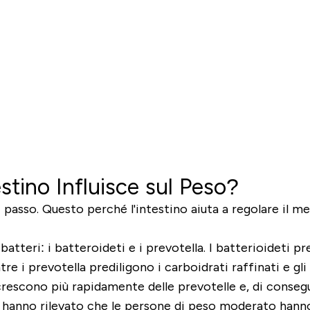
estino Influisce sul Peso?
ri passo. Questo perché l'intestino aiuta a regolare il m
atteri: i batteroideti e i prevotella. I batterioideti pre
re i prevotella prediligono i carboidrati raffinati e gl
 crescono più rapidamente delle prevotelle e, di conseg
di hanno rilevato che le persone di peso moderato hanno