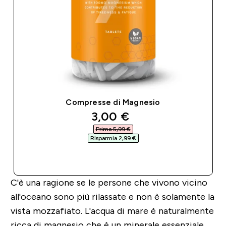
Compresse di Magnesio
discounted price
3,00 €‎
Prima 5,99 €‎
RIsparmia 2,99 €‎
ACQUISTO RAPIDO
C'è una ragione se le persone che vivono vicino
all'oceano sono più rilassate e non è solamente la
vista mozzafiato. L'acqua di mare è naturalmente
ricca di magnesio che è un minerale essenziale