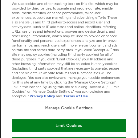
We use cookies and other tracking tools on this site, which may be
provided by third parties, to operate and secure our site, enable
social media features, enhance performance, tailor user
Offerte & Sconti
experiences, support our marketing and advertising efforts. These
also enable us and third parties to access and record user and
activity data, such as IP addresses and online identifiers, referring
URLs, searches and interactions, browser and device details, and
other usage information, which may be used to provide enhanced
2026 THG Nutrition Limited (FRN: 1022962), trading as
functionality and personalized experiences, analyze and improve
MyVitamins.com is an Introducer Appointed Representative of
performance, and reach users with more relevant content and ads
Frasers Group Financial Services Limited (FRN: 311908) who are
on this site and across third party sites. If you click “Accept All” this
site may deploy cookies (including third party cookies) for all of
authorised and regulated by the Financial Conduct Authority as
these purposes. If you click “Limit Cookies,” your IP address and
a lender. Frasers Plus is a credit product provided by Frasers
other browsing information may still be collected but only cookies
Group Financial Services Limited (FRN: 311908) and is subject
(including third party cookies) that are necessary to operate, secure
to your financial circumstances. For regulated payment
and enable default website features and functionalities will be
services, Frasers Group Financial Services Limited is a payment
deployed. You can also review and manage your cookie preferences
agent of Transact Payments Limited, a company authorised
for this site at any time by clicking the “Manage Cookie Settings”
and regulated by the Gibraltar Financial Services Commission
link in this banner. By using this site or clicking "Accept All," "Limit
as an electronic money institution. Missed payments may
Cookies," or "Manage Cookie Settings," you acknowledge and
affect your credit score
accept our
Privacy Policy
and
Terms of Use
.
Manage Cookie Settings
Paga con
Limit Cookies