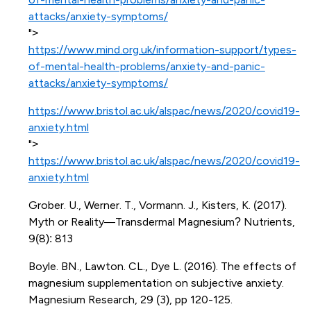
attacks/anxiety-symptoms/
">
https://www.mind.org.uk/information-support/types-
of-mental-health-problems/anxiety-and-panic-
attacks/anxiety-symptoms/
https://www.bristol.ac.uk/alspac/news/2020/covid19-
anxiety.html
">
https://www.bristol.ac.uk/alspac/news/2020/covid19-
anxiety.html
Grober. U., Werner. T., Vormann. J., Kisters, K. (2017).
Myth or Reality—Transdermal Magnesium? Nutrients,
9(8): 813
Boyle. BN., Lawton. CL., Dye L. (2016). The effects of
magnesium supplementation on subjective anxiety.
Magnesium Research, 29 (3), pp 120-125.