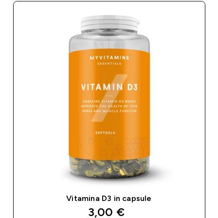
Vitamina D3 in capsule
discounted price
3,00 €‎