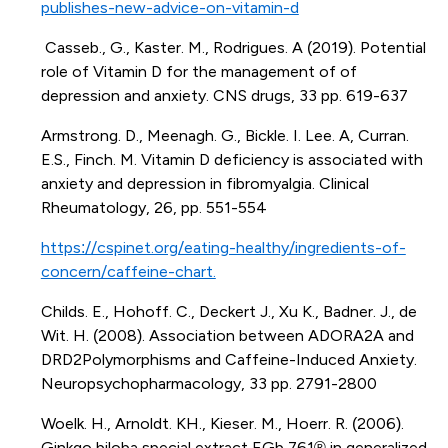
publishes-new-advice-on-vitamin-d
Casseb., G., Kaster. M., Rodrigues. A (2019). Potential
role of Vitamin D for the management of of
depression and anxiety. CNS drugs, 33 pp. 619-637
Armstrong. D., Meenagh. G., Bickle. I. Lee. A, Curran.
E.S., Finch. M. Vitamin D deficiency is associated with
anxiety and depression in fibromyalgia. Clinical
Rheumatology, 26, pp. 551-554
https://cspinet.org/eating-healthy/ingredients-of-
concern/caffeine-chart.
Childs. E., Hohoff. C., Deckert J., Xu K., Badner. J., de
Wit. H. (2008). Association between ADORA2A and
DRD2Polymorphisms and Caffeine-Induced Anxiety.
Neuropsychopharmacology, 33 pp. 2791-2800
Woelk. H., Arnoldt. KH., Kieser. M., Hoerr. R. (2006).
Ginkgo biloba special extract EGb 761® in generalized