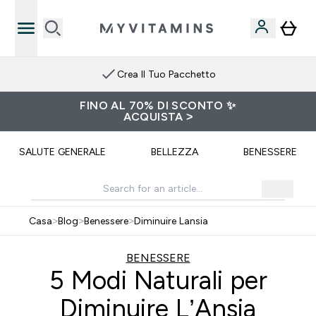
Iscriviti Al Canale Telegram
FINO AL 70% DI SCONTO ✨
ACQUISTA >
SALUTE GENERALE
BELLEZZA
BENESSERE
Casa
>
Blog
>
Benessere
>
Diminuire Lansia
BENESSERE
5 Modi Naturali per
Diminuire L’Ansia