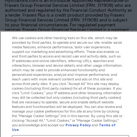
MyVitamins.com is an Introducer Appointed Representative of
Frasers Group Financial Services Limited (FRN: 311908) who are
authorised and regulated by the Financial Conduct Authority as
a lender. Frasers Plus is a credit product provided by Frasers
Group Financial Services Limited (FRN: 311908) and is subject
to your financial circumstances. For regulated payment
services, Frasers Group Financial Services Limited is a payment
agent of Transact Payments Limited, a company authorised
We use cookies and other tracking tools on this site, which may be
and regulated by the Gibraltar Financial Services Commission
provided by third parties, to operate and secure our site, enable social
as an electronic money institution. Missed payments may
media features, enhance performance, tailor user experiences,
affect your credit score
support our marketing and advertising efforts. These also enable us
and third parties to access and record user and activity data, such as
IP addresses and online identifiers, referring URLs, searches and
interactions, browser and device details, and other usage information,
which may be used to provide enhanced functionality and
personalized experiences, analyze and improve performance, and
reach users with more relevant content and ads on this site and
Paga con
across third party sites. If you click “Accept All” this site may deploy
cookies (including third party cookies) for all of these purposes. If you
click “Limit Cookies,” your IP address and other browsing information
may still be collected but only cookies (including third party cookies)
that are necessary to operate, secure and enable default website
features and functionalities will be deployed. You can also review and
manage your cookie preferences for this site at any time by clicking
the “Manage Cookie Settings” link in this banner. By using this site or
clicking "Accept All," "Limit Cookies," or "Manage Cookie Settings,"
you acknowledge and accept our
Privacy Policy
and
Terms of
Use
.