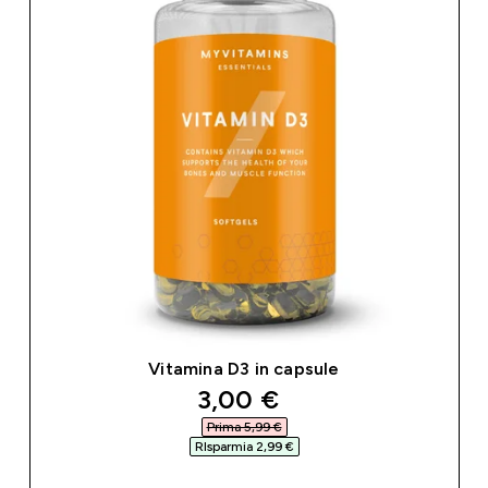
Vitamina D3 in capsule
discounted price
3,00 €‎
Prima 5,99 €‎
RIsparmia 2,99 €‎