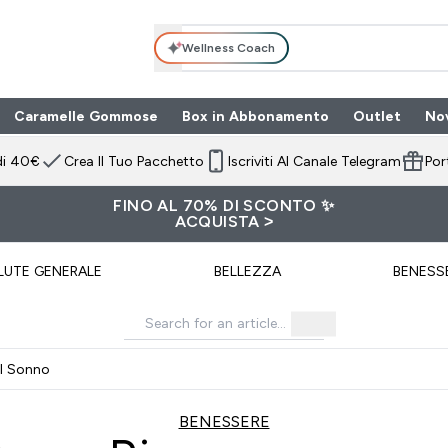
Wellness Coach
Caramelle Gommose
Box in Abbonamento
Outlet
No
 submenu
Enter Box in Ab
⌄
di 40€
Crea Il Tuo Pacchetto
Iscriviti Al Canale Telegram
Por
FINO AL 70% DI SCONTO ✨
ACQUISTA >
LUTE GENERALE
BELLEZZA
BENESS
l Sonno
BENESSERE