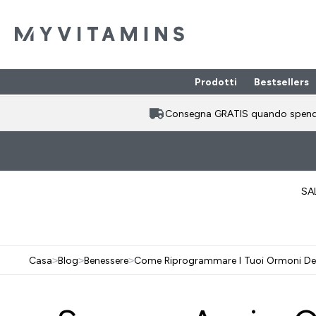
Prodotti
Bestsellers
Enter Prodotti
⌄
Consegna GRATIS quando spen
SA
Casa
>
Blog
>
Benessere
>
Come Riprogrammare I Tuoi Ormoni De