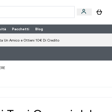
vità
Pacchetti
Blog
bonamento submenu
Enter Pacchetti submenu
Enter Blog submenu
⌄
⌄
ta Un Amico e Ottieni 10€ Di Credito
ERE