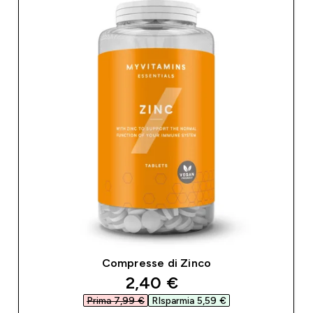
Compresse di Zinco
discounted price
2,40 €‎
Prima 7,99 €‎
RIsparmia 5,59 €‎