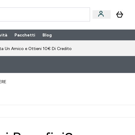
vità
Pacchetti
Blog
bonamento submenu
Enter Pacchetti submenu
Enter Blog submenu
⌄
⌄
ta Un Amico e Ottieni 10€ Di Credito
ERE