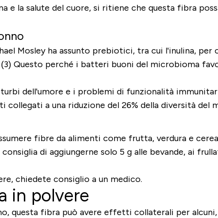
ina e la salute del cuore, si ritiene che questa fibra po
 sonno
el Mosley ha assunto prebiotici, tra cui l'inulina, per 
. (3) Questo perché i batteri buoni del microbioma favo
isturbi dell'umore e i problemi di funzionalità immunita
ti collegati a una riduzione del 26% della diversità del
 assumere fibre da alimenti come frutta, verdura e cerea
 consiglia di aggiungerne solo 5 g alle bevande, ai frullat
umere, chiedete consiglio a un medico.
na in polvere
o, questa fibra può avere effetti collaterali per alcun