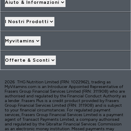
Aiuto & Informazioni
I Nostri Prodotti
Myvitamins
Offerte & Sconti
2026 THG Nutrition Limited (FRN: 1022962), trading as
MyVitamins.com is an Introducer Appointed Representative of
Frasers Group Financial Services Limited (FRN: 311908) who are
authorised and regulated by the Financial Conduct Authority as
a lender. Frasers Plus is a credit product provided by Frasers
Group Financial Services Limited (FRN: 311908) and is subject
to your financial circumstances. For regulated payment
services, Frasers Group Financial Services Limited is a payment
agent of Transact Payments Limited, a company authorised
and regulated by the Gibraltar Financial Services Commission
as an electronic money institution. Missed payments may