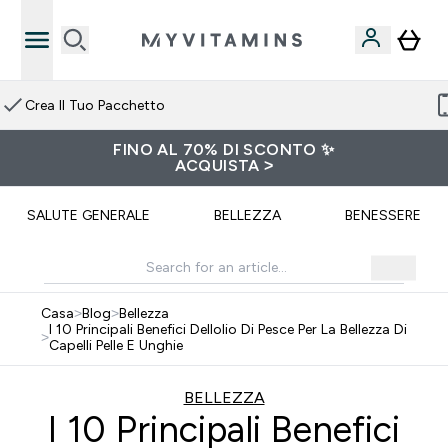
elegram
Porta Un Amico e Ottieni 1
FINO AL 70% DI SCONTO ✨
ACQUISTA >
SALUTE GENERALE
BELLEZZA
BENESSERE
Casa
>
Blog
>
Bellezza
I 10 Principali Benefici Dellolio Di Pesce Per La Bellezza Di
>
Capelli Pelle E Unghie
BELLEZZA
I 10 Principali Benefici