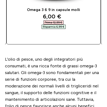
Omega 3 6 9 in capsule molli
discounted price
6,00 €‎
Prima 12,99 €‎
RIsparmia 6,99 €‎
ACQUISTO RAPIDO
L'olio di pesce, uno degli integratori più
consumati, è una ricca fonte di grassi omega-3
salutari. Gli omega-3 sono fondamentali per una
serie di funzioni corporee, tra cui la
moderazione dei normali livelli di trigliceridi nel
sangue, il supporto delle funzioni cognitive e il
mantenimento di articolazioni sane. Tuttavia,
l'olio di pesce favorisce anche alcuni benefici