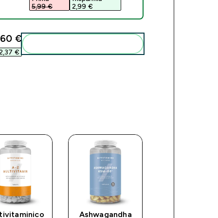
5,99 €‎
2,99 €‎
,60 €‎
Add these to your routine
2,37 €‎
tivitaminico
Ashwagandha
Compresse d