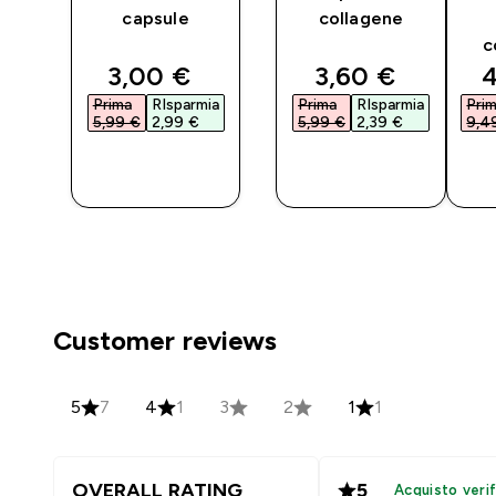
capsule
collagene
c
ted price
discounted price
discounted pri
d
3,00 €‎
3,60 €‎
4
ia
Prima
RIsparmia
Prima
RIsparmia
Pri
5,99 €‎
2,99 €‎
5,99 €‎
2,39 €‎
9,49
O
ACQUISTO
ACQUISTO
RAPIDO
RAPIDO
Customer reviews
5
7
4
1
3
2
1
1
OVERALL RATING
5
Acquisto verif