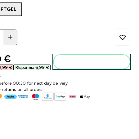
OFTGEL
ounted price
 €‎
Aggiungi al carrello
2,99 €‎
RIsparmia 6,99 €‎
k
before 00:30 for next day delivery
 returns on all orders