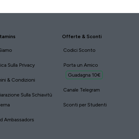
me capsule e
ne solo 1 al
.
tamins
Offerte & Sconti
Siamo
Codici Sconto
tica Sulla Privacy
Porta un Amico
Guadagna 10€
ini & Condizioni
Canale Telegram
iarazione Sulla Schiavitù
erna
Sconti per Studenti
nd Ambassadors