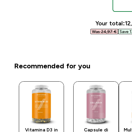
Your total:
12
Was 24,97 €‎
Save 1
Recommended for you
nco
Vitamina D3 in
Capsule di
Mul