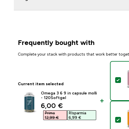
Frequently bought with
Complete your stack with products that work better toge
Sel
Current item selected
Omega 3 6 9 in capsule molli
- 120Softgel
discounted price
6,00 €‎
Prima
RIsparmia
12,99 €‎
6,99 €‎
Sele