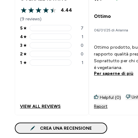
4.44
4.44 out of 5 stars
Ottimo
(9 reviews)
5
★
7
06/01/25 di Arianna
5 stars rating 7 reviews
4
★
1
4 stars rating 1 reviews
3
★
0
Ottimo prodotto, b
3 stars rating 0 reviews
2
★
0
rapporto qualità pre
2 stars rating 0 reviews
Soprattutto per chi
1
★
1
1 stars rating 1 reviews
è vegetariana.
Per saperne di più
Unh
Helpful (0)
VIEW ALL REVIEWS
Report
CREA UNA RECENSIONE