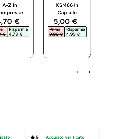
A-Z in
KSM66 in
Magnesio
ompresse
Capsule
ce
iscounted price
discounted price
discoun
,70 €‎
5,00 €‎
3,00 €‎
ma
RIsparmia
Prima
RIsparmia
Prima
RIsparm
 €‎
4,79 €‎
9,99 €‎
4,99 €‎
5,99 €‎
2,99 €‎
ACQUISTO
ACQUISTO
ACQUIST
RAPIDO
RAPIDO
RAPIDO
5
5
icato
Acquisto verificato
Acquisto 