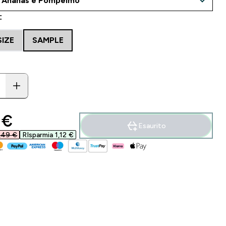
:
SIZE
SAMPLE
ounted price
 €‎
Esaurito
,49 €‎
RIsparmia 1,12 €‎