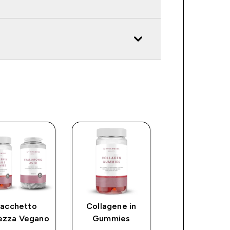
acchetto
Collagene in
Capsule di co
lezza Vegano
Gummies
e collagene