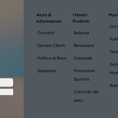
Aiuto &
I Nostri
Myvi
Informazioni
Prodotti
Chi 
Contatti
Bellezza
Poli
Servizio Clienti
Benessere
Term
Politica di Reso
Essenziali
Dich
Spedizioni
Prestazioni
Mod
Sportive
Bra
Controllo del
peso