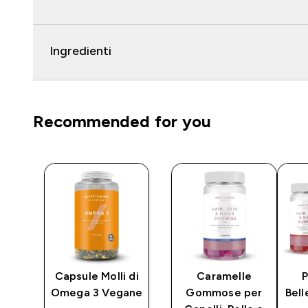
Ingredienti
Recommended for you
n
Capsule Molli di
Caramelle
P
Omega 3 Vegane
Gommose per
Bel