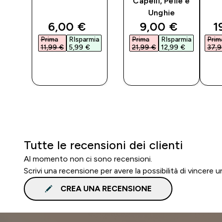
Capelli, Pelle e
Unghie
ted price
discounted price
discounted pri
d
6,00 €‎
9,00 €‎
1
mia
Prima
RIsparmia
Prima
RIsparmia
Prim
€‎
11,99 €‎
5,99 €‎
21,99 €‎
12,99 €‎
37,9
O
ACQUISTO
ACQUISTO
RAPIDO
RAPIDO
Tutte le recensioni dei clienti
Al momento non ci sono recensioni.
Scrivi una recensione per avere la possibilità di vincere
CREA UNA RECENSIONE