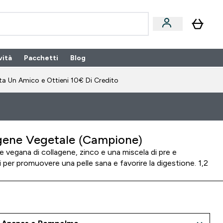
vità
Pacchetti
Blog
bonamento submenu
Enter Pacchetti submenu
Enter Blog submenu
⌄
⌄
ta Un Amico e Ottieni 10€ Di Credito
gene Vegetale (Campione)
 vegana di collagene, zinco e una miscela di pre e
i per promuovere una pelle sana e favorire la digestione. 1,2