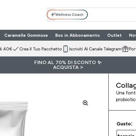
Wellness Coach
Caramelle Gommose
Box in Abbonamento
Outlet
No
 submenu
Enter Box in Ab
⌄
di 40€
Crea Il Tuo Pacchetto
Iscriviti Al Canale Telegram
Por
FINO AL 70% DI SCONTO ✨
ACQUISTA >
Colla
Una fonte
probiotic
Gusto: