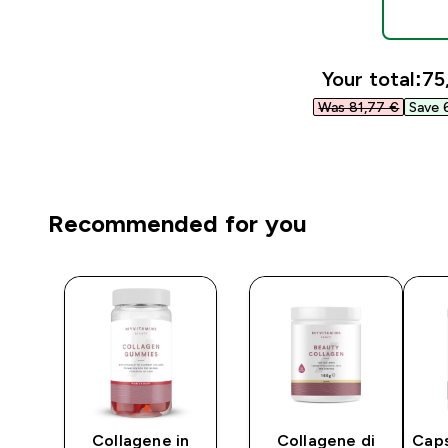
Your total:
75
Was 81,77 €‎
Save 
Recommended for you
Collagene in
Collagene di
Caps