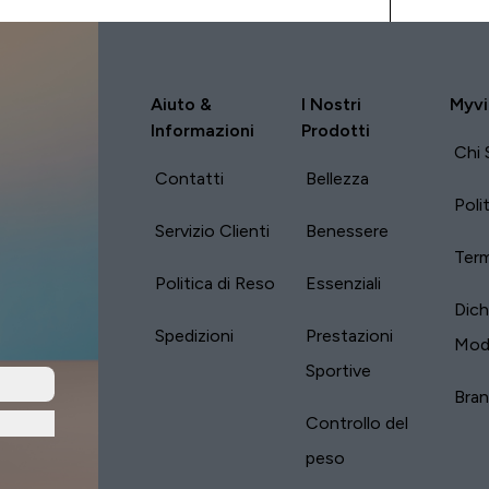
Aiuto &
I Nostri
Myvi
Informazioni
Prodotti
Chi 
Contatti
Bellezza
Poli
Servizio Clienti
Benessere
Term
Politica di Reso
Essenziali
Dich
Spedizioni
Prestazioni
Mod
Sportive
Bra
Controllo del
peso