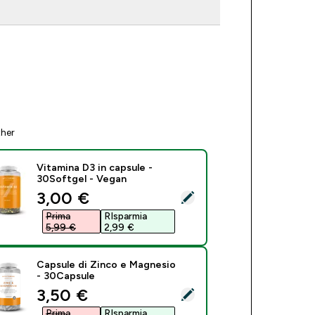
ther
Vitamina D3 in capsule -
30Softgel - Vegan
discounted price
3,00 €‎
ct this product - Vitamina D3 in capsule - 30Softgel - Vegan
Prima
RIsparmia
5,99 €‎
2,99 €‎
Capsule di Zinco e Magnesio
- 30Capsule
discounted price
3,50 €‎
ect this product - Capsule di Zinco e Magnesio - 30Capsule
Prima
RIsparmia