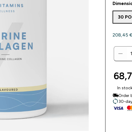
Dimensio
30 PO
208,45 €‎
68,7
In stoc
Order 
30-day