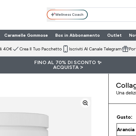
Wellness Coach
Caramelle Gommose
Box in Abbonamento
Outlet
No
 submenu
Enter Box in Ab
⌄
di 40€
Crea Il Tuo Pacchetto
Iscriviti Al Canale Telegram
Por
FINO AL 70% DI SCONTO ✨
ACQUISTA >
Colla
Una deliz
Gusto: