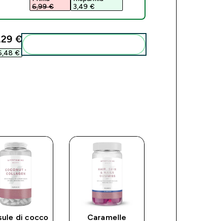
6,99 €‎
3,49 €‎
,29 €‎
Add these to your routine
6,48 €‎
ule di cocco
Caramelle
Capsule di