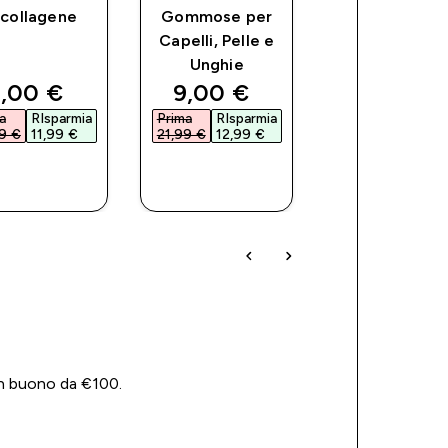
 collagene
Gommose per
Omega-3
Capelli, Pelle e
Essenziali
Unghie
ce
iscounted price
discounted price
discoun
,00 €‎
9,00 €‎
4,00 €‎
a
RIsparmia
Prima
RIsparmia
Prima
RIsparm
9 €‎
11,99 €‎
21,99 €‎
12,99 €‎
7,99 €‎
3,99 €‎
ACQUISTO
ACQUISTO
ACQUIST
RAPIDO
RAPIDO
RAPIDO
 un buono da €100.