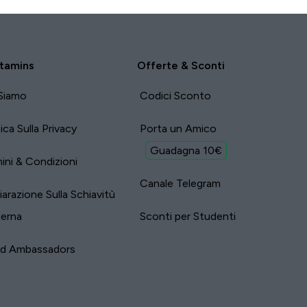
tamins
Offerte & Sconti
Siamo
Codici Sconto
tica Sulla Privacy
Porta un Amico
Guadagna 10€
ini & Condizioni
Canale Telegram
iarazione Sulla Schiavitù
erna
Sconti per Studenti
nd Ambassadors