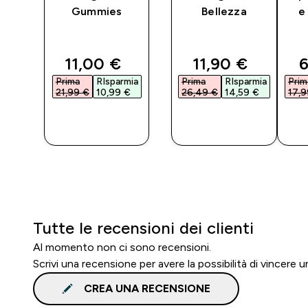
Gummies
Bellezza
e
ted price
discounted price
discounted pri
d
11,00 €‎
11,90 €‎
6
ia
Prima
RIsparmia
Prima
RIsparmia
Prim
21,99 €‎
10,99 €‎
26,49 €‎
14,59 €‎
17,9
O
ACQUISTO
ACQUISTO
RAPIDO
RAPIDO
Tutte le recensioni dei clienti
Al momento non ci sono recensioni.
Scrivi una recensione per avere la possibilità di vincere
CREA UNA RECENSIONE