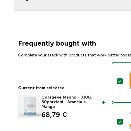
Frequently bought with
Complete your stack with products that work better toge
Sele
Current item selected
Collagene Marino - 330G,
30porzioni - Arancia e
Mango
68,79 €‎
Sel