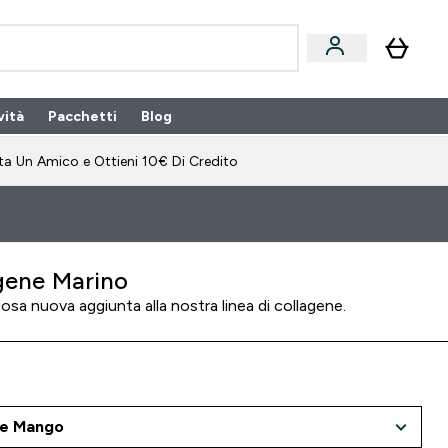
vità
Pacchetti
Blog
bonamento submenu
Enter Pacchetti submenu
Enter Blog submenu
⌄
⌄
ta Un Amico e Ottieni 10€ Di Credito
gene Marino
iosa nuova aggiunta alla nostra linea di collagene.