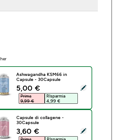
ther
Ashwagandha KSM66 in
Capsule - 30Capsule
discounted price
5,00 €‎
ect this product - Ashwagandha KSM66 in Capsule - 30Capsul
Prima
RIsparmia
9,99 €‎
4,99 €‎
Capsule di collagene -
30Capsule
discounted price
3,60 €‎
ect this product - Capsule di collagene - 30Capsule
Prima
RIsparmia