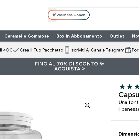
Wellness Coach
Caramelle Gommose
Box in Abbonamento
Outlet
No
 submenu
Enter Box in Ab
⌄
di 40€
Crea Il Tuo Pacchetto
Iscriviti Al Canale Telegram
Por
FINO AL 70% DI SCONTO ✨
ACQUISTA >
4.33 out 
Capsu
Una fonte
il beness
Dimensi