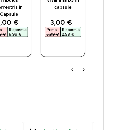
Tribulus
Vitamina D3 in
Capsule di
rrestris in
capsule
Omega-3
Capsule
Essenziali
ce
iscounted price
discounted price
discoun
,00 €‎
3,00 €‎
4,00 €‎
a
RIsparmia
Prima
RIsparmia
Prima
RIsparm
9 €‎
6,99 €‎
5,99 €‎
2,99 €‎
7,99 €‎
3,99 €‎
ACQUISTO
ACQUISTO
ACQUIST
RAPIDO
RAPIDO
RAPIDO