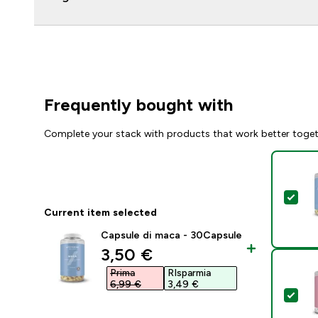
Frequently bought with
Complete your stack with products that work better toge
Sel
Current item selected
Capsule di maca - 30Capsule
discounted price
3,50 €‎
Prima
RIsparmia
6,99 €‎
3,49 €‎
Sel