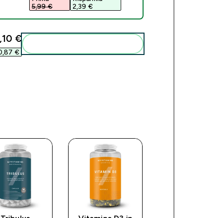
5,99 €‎
2,39 €‎
,10 €‎
Add these to your routine
0,87 €‎