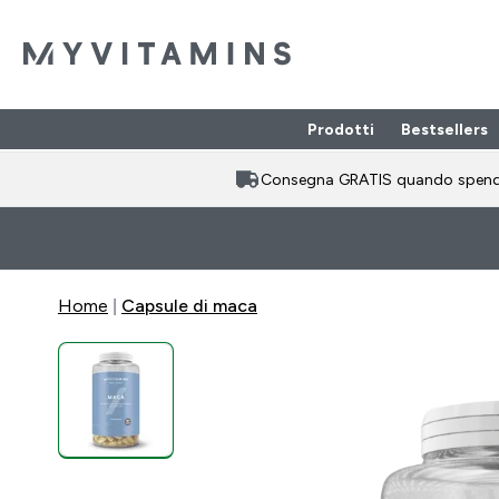
Prodotti
Bestsellers
Enter Prodotti
⌄
Consegna GRATIS quando spen
Home
Capsule di maca