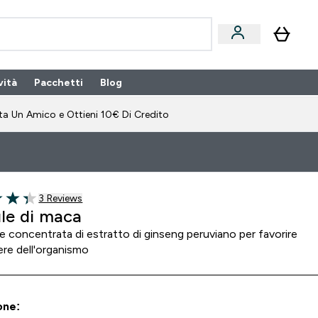
vità
Pacchetti
Blog
bonamento submenu
Enter Pacchetti submenu
Enter Blog submenu
⌄
⌄
ta Un Amico e Ottieni 10€ Di Credito
3 customer reviews
3 Reviews
of 5 stars
le di maca
 concentrata di estratto di ginseng peruviano per favorire
ere dell'organismo
one: