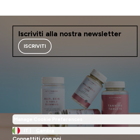
momento di turbame
precede questo even
professionista della s
(Infermiera) lo consi
interessante associaz
Iscriviti alla nostra newsletter
principi attivi e per
ne sto traendo benefi
ISCRIVITI
sento di consigliarla a
donne che vivono il 
stesso disagio e che 
integratori non hann
alcun beneficio. Ring
Myvitamins per averm
conoscere questo pri
attivo di cui ignorav
l'esistenza! Debora
Manage Cookie Preferences
IT |
Cambia
Connettiti con noi