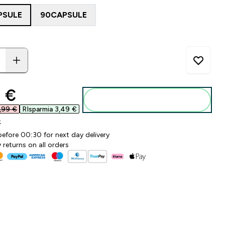
PSULE
90CAPSULE
ounted price
 €‎
Aggiungi al carrello
,99 €‎
RIsparmia 3,49 €‎
k
before 00:30 for next day delivery
 returns on all orders