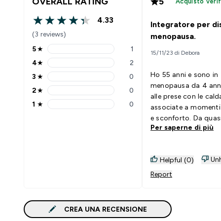
OVERALL RATING
5
Acquisto verif
4.33
Integratore per di
4.33 out of 5 stars
(3 reviews)
menopausa.
5
★
1
15/11/23 di Debora
5 stars rating 1 reviews
4
★
2
4 stars rating 2 reviews
Ho 55 anni e sono in
3
★
0
3 stars rating 0 reviews
menopausa da 4 anni
2
★
0
2 stars rating 0 reviews
alle prese con le cal
1
★
0
associate a momenti 
1 stars rating 0 reviews
e sconforto. Da quas
Per saperne di più
sto usando MACA in
associazione a MEN
sono soddisfatta. A d
Unh
Helpful (0)
di altri integratori gi
(compresi isoflavoni 
Report
cimicifuga, i più gett
momento), mi consen
gestire meglio le vam
CREA UNA RECENSIONE
tollerare con più seren