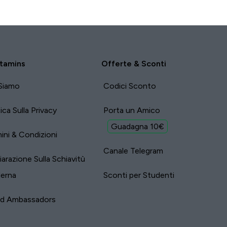
tamins
Offerte & Sconti
Siamo
Codici Sconto
tica Sulla Privacy
Porta un Amico
Guadagna 10€
ini & Condizioni
Canale Telegram
iarazione Sulla Schiavitù
erna
Sconti per Studenti
nd Ambassadors