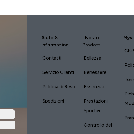
nto che
to. Come
alute
dero una
ione di
sonalmente
Aiuto &
I Nostri
Myvi
cio. Mi
Informazioni
Prodotti
lle
Chi 
mio
Contatti
Bellezza
con altri
Poli
o avuto
Servizio Clienti
Benessere
razio
Term
i fatto
Politica di Reso
Essenziali
ncipio
Dich
o
Spedizioni
Prestazioni
Mod
Sportive
Bra
Controllo del