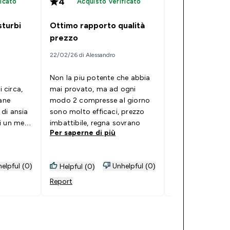
4
4
icato
Acquisto verificato
Acquisto
sturbi
Ottimo rapporto qualità
Abbastanza b
prezzo
15/01/26 di Ale
22/02/26 di Alessandro
Non la piu potente che abbia
Non la piu pote
 circa,
mai provato, ma ad ogni
provato, ma co
dane
modo 2 compresse al giorno
si hanno buoni ri
di ansia
sono molto efficaci, prezzo
prezzo sicurame
i un mese
imbattibile, regna sovrano
Per saperne di 
Per saperne di più
OSURE e
ifferenza
elpful (0)
Unhelpful (0)
Helpful (0)
Helpful (0)
à provati
di soia e
Report
Report
onati del
te di
pate e di
ità il