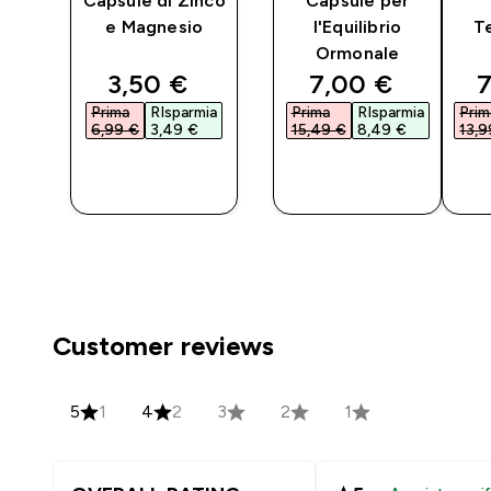
Capsule di Zinco
Capsule per
e Magnesio
l'Equilibrio
Te
Ormonale
ted price
discounted price
discounted pri
d
3,50 €‎
7,00 €‎
7
ia
Prima
RIsparmia
Prima
RIsparmia
Prim
6,99 €‎
3,49 €‎
15,49 €‎
8,49 €‎
13,9
O
ACQUISTO
ACQUISTO
RAPIDO
RAPIDO
Customer reviews
5
1
4
2
3
2
1