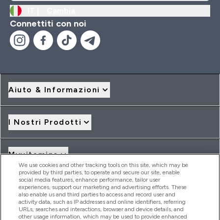
IT |
Cambia
Connettiti con noi
Aiuto & Informazioni
I Nostri Prodotti
Myvitamins
We use cookies and other tracking tools on this site, which may be
provided by third parties, to operate and secure our site, enable
social media features, enhance performance, tailor user
Offerte & Sconti
experiences, support our marketing and advertising efforts. These
also enable us and third parties to access and record user and
activity data, such as IP addresses and online identifiers, referring
URLs, searches and interactions, browser and device details, and
other usage information, which may be used to provide enhanced