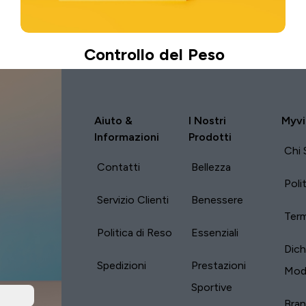
Controllo del Peso
Aiuto &
I Nostri
Myvi
Informazioni
Prodotti
Chi 
Contatti
Bellezza
Poli
Servizio Clienti
Benessere
Term
Politica di Reso
Essenziali
Dich
Spedizioni
Prestazioni
Mod
Sportive
Bra