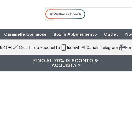
Wellness Coach
Caramelle Gommose
Box in Abbonamento
Outlet
No
 submenu
Enter Box in Ab
⌄
di 40€
Crea Il Tuo Pacchetto
Iscriviti Al Canale Telegram
Por
FINO AL 70% DI SCONTO ✨
ACQUISTA >