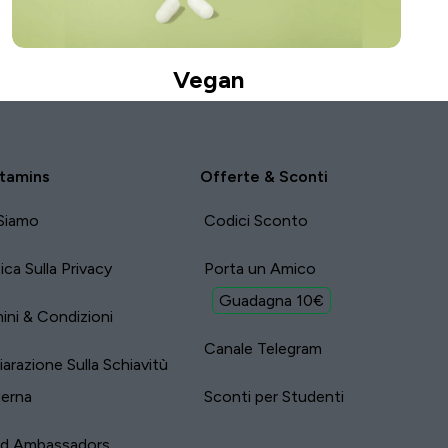
Vegan
tamins
Offerte & Sconti
Siamo
Codici Sconto
tica Sulla Privacy
Porta un Amico
Guadagna 10€
ini & Condizioni
Canale Telegram
iarazione Sulla Schiavitù
erna
Sconti per Studenti
nd Ambassadors