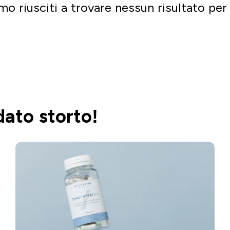
mo riusciti a trovare nessun risultato per 
Vai a fare shopping
dato storto!