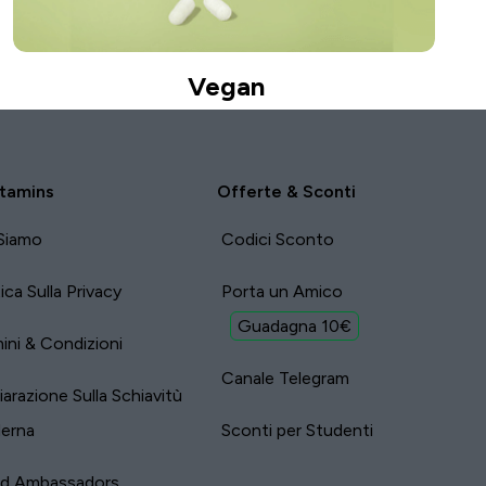
Vegan
tamins
Offerte & Sconti
Siamo
Codici Sconto
tica Sulla Privacy
Porta un Amico
Guadagna 10€
ini & Condizioni
Canale Telegram
iarazione Sulla Schiavitù
erna
Sconti per Studenti
nd Ambassadors