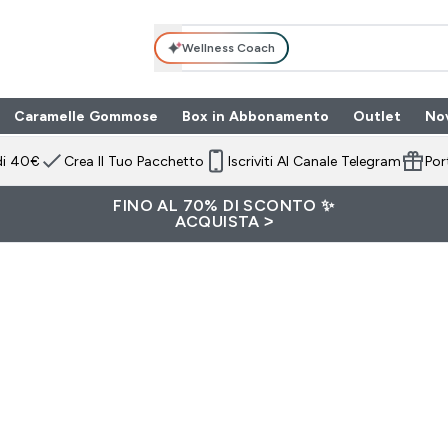
Wellness Coach
Caramelle Gommose
Box in Abbonamento
Outlet
No
 submenu
Enter Box in Ab
⌄
di 40€
Crea Il Tuo Pacchetto
Iscriviti Al Canale Telegram
Por
FINO AL 70% DI SCONTO ✨
ACQUISTA >