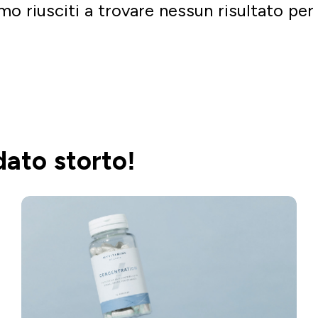
mo riusciti a trovare nessun risultato per 
Vai a fare shopping
dato storto!