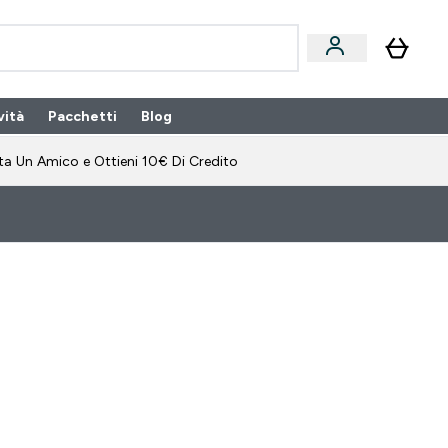
vità
Pacchetti
Blog
bonamento submenu
Enter Pacchetti submenu
Enter Blog submenu
⌄
⌄
ta Un Amico e Ottieni 10€ Di Credito