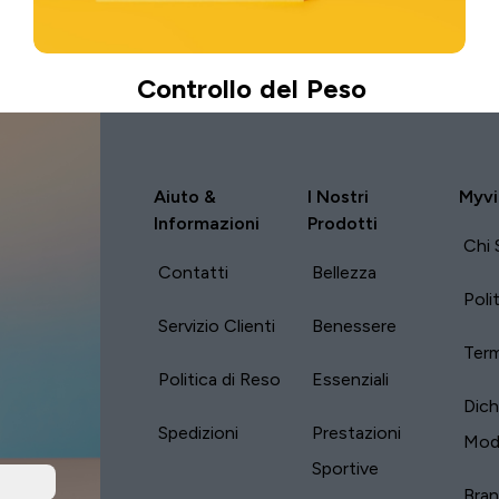
Controllo del Peso
Aiuto &
I Nostri
Myvi
Informazioni
Prodotti
Chi 
Contatti
Bellezza
Poli
Servizio Clienti
Benessere
Term
Politica di Reso
Essenziali
Dich
Spedizioni
Prestazioni
Mod
Sportive
Bra